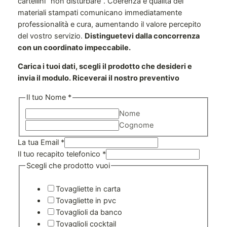
cartellini “non disturbare”. Coerenza e qualità dei
materiali stampati comunicano immediatamente
professionalità e cura, aumentando il valore percepito
del vostro servizio.
Distinguetevi dalla concorrenza
con un coordinato impeccabile.
Carica i tuoi dati, scegli il prodotto che desideri e
invia il modulo. Riceverai il nostro preventivo
Il tuo Nome
*
Nome
Cognome
La tua Email
*
Scegli
Il tuo recapito telefonico
*
ne
Scegli che prodotto vuoi
Vuoi
Tovagliette in carta
Tovagliette in pvc
Tovaglioli da banco
Tovaglioli cocktail