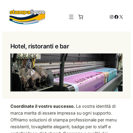
Vai
al
Instagram
Facebo
X
contenuto
Hotel, ristoranti e bar
Coordinate il vostro successo.
La vostra identità di
marca merita di essere impressa su ogni supporto.
Offriamo soluzioni di stampa professionale per menu
resistenti, tovagliette eleganti, badge per lo staff e