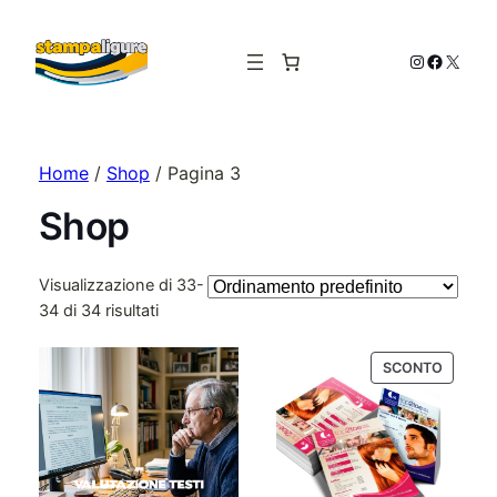
Instagram
Facebo
X
Home
/
Shop
/ Pagina 3
Shop
Visualizzazione di 33-
34 di 34 risultati
PRODO
SCONTO
IN
OFFERT