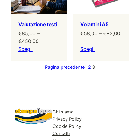
Valutazione testi
Volantini A5
Fascia
€
85,00
–
€
58,00
–
€
82,00
Fascia
di
€
450,00
di
prezzo:
Scegli
Scegli
prezzo:
da
da
€58,00
Pagina precedente
1
2
3
€85,00
a
a
€82,00
€450,00
Chi siamo
Privacy Policy
Cookie Policy
Contatti