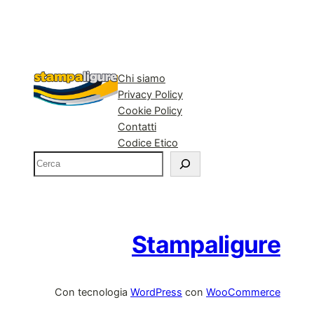
Chi siamo
Privacy Policy
Cookie Policy
Contatti
Codice Etico
C
e
r
c
a
Stampaligure
Con tecnologia
WordPress
con
WooCommerce