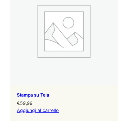
a
l
i
z
z
a
t
i
q
u
a
n
t
i
t
Stampa su Tela
à
€
59,99
Aggiungi al carrello