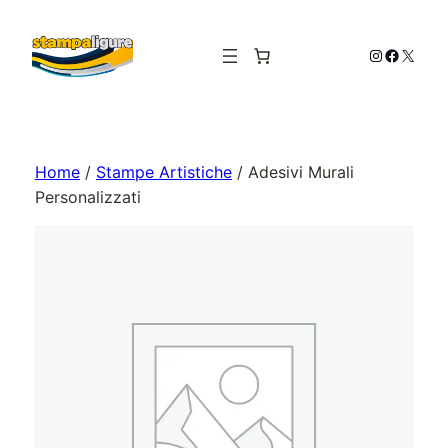
Vai
al
Instagram
Facebo
X
contenuto
Home
/
Stampe Artistiche
/ Adesivi Murali
Personalizzati