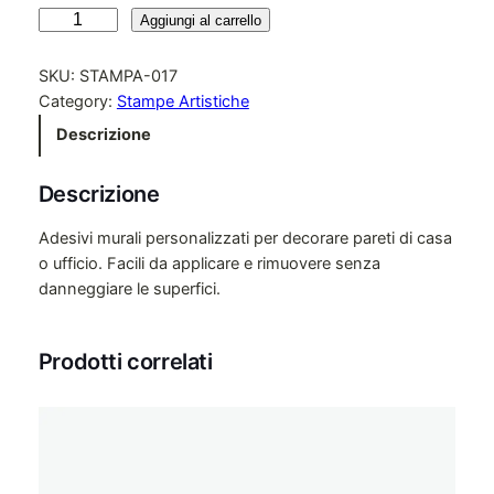
A
Aggiungi al carrello
d
e
SKU:
STAMPA-017
s
Category:
Stampe Artistiche
i
Descrizione
v
i
Descrizione
M
u
Adesivi murali personalizzati per decorare pareti di casa
r
o ufficio. Facili da applicare e rimuovere senza
a
danneggiare le superfici.
l
i
P
Prodotti correlati
e
r
s
o
n